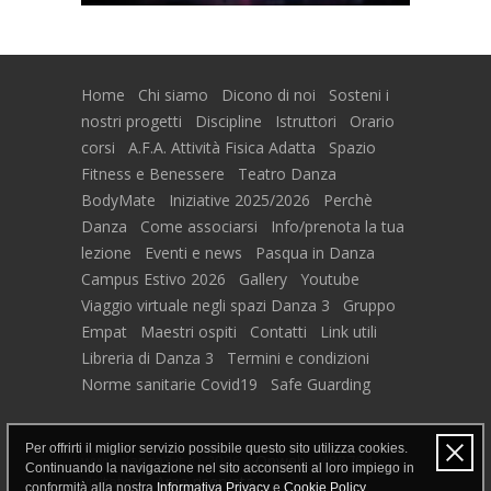
Home
Chi siamo
Dicono di noi
Sosteni i
nostri progetti
Discipline
Istruttori
Orario
corsi
A.F.A. Attività Fisica Adatta
Spazio
Fitness e Benessere
Teatro Danza
BodyMate
Iniziative 2025/2026
Perchè
Danza
Come associarsi
Info/prenota la tua
lezione
Eventi e news
Pasqua in Danza
Campus Estivo 2026
Gallery
Youtube
Viaggio virtuale negli spazi Danza 3
Gruppo
Empat
Maestri ospiti
Contatti
Link utili
Libreria di Danza 3
Termini e condizioni
Norme sanitarie Covid19
Safe Guarding
Per offrirti il miglior servizio possibile questo sito utilizza cookies.
www.danza3.it © 2026 -
Onweb
- 488764
Continuando la navigazione nel sito acconsenti al loro impiego in
visitatori -
Area riservata
conformità alla nostra
Informativa Privacy
e
Cookie Policy