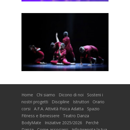
Home
Chi siamo
Dicono di noi
Sosteni i
nostri progetti
Discipline
Istruttori
Orario
corsi
A.F.A. Attività Fisica Adatta
Spazio
Fitness e Benessere
Teatro Danza
BodyMate
Iniziative 2025/2026
Perchè
Danza
Come associarsi
Info/prenota la tua