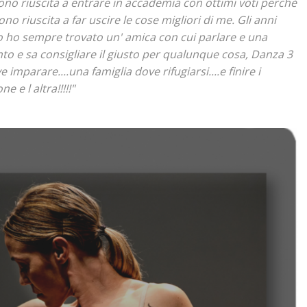
ono riuscita a entrare in accademia con ottimi voti perchè
sono riuscita a far uscire le cose migliori di me. Gli anni
 ho sempre trovato un' amica con cui parlare e una
to e sa consigliare il giusto per qualunque cosa, Danza 3
imparare....una famiglia dove rifugiarsi....e finire i
e e l altra!!!!!"