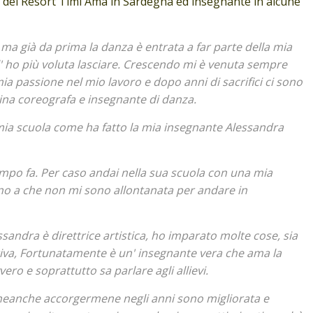
afa del Resort Timi Ama in Sardegna ed insegnante in alcune
i ma già da prima la danza è entrata a far parte della mia
' ho più voluta lasciare. Crescendo mi è venuta sempre
 mia passione nel mio lavoro e dopo anni di sacrifici ci sono
rina coreografa e insegnante di danza.
 mia scuola come ha fatto la mia insegnante Alessandra
mpo fa. Per caso andai nella sua scuola con una mia
fino a che non mi sono allontanata per andare in
sandra è direttrice artistica, ho imparato molte cose, sia
tiva, Fortunatamente è un' insegnante vera che ama la
ro e soprattutto sa parlare agli allievi.
 neanche accorgermene negli anni sono migliorata e