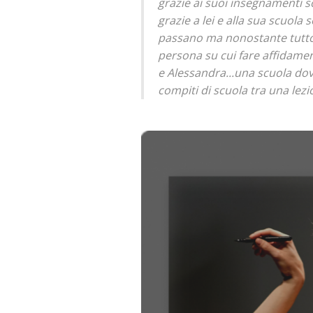
grazie ai suoi insegnamenti s
grazie a lei e alla sua scuola 
passano ma nonostante tutto
persona su cui fare affidamen
e Alessandra...una scuola dove 
compiti di scuola tra una lezion