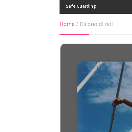
Safe Guarding
Home
/
Dicono di noi