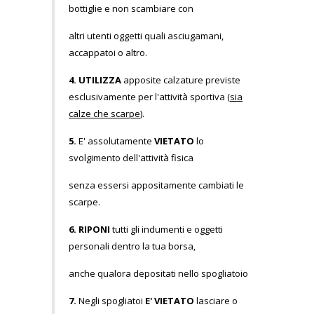
bottiglie e non scambiare con
altri utenti oggetti quali asciugamani,
accappatoi o altro.
4.
UTILIZZA
apposite calzature previste
esclusivamente per l'attività sportiva (
sia
calze che scarpe
).
5.
E' assolutamente
VIETATO
lo
svolgimento dell'attività fisica
senza essersi appositamente cambiati le
scarpe.
6.
RIPONI
tutti gli indumenti e oggetti
personali dentro la tua borsa,
anche qualora depositati nello spogliatoio
7.
Negli spogliatoi
E' VIETATO
lasciare o