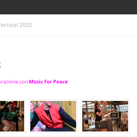
estival 2022
2
borazione con
Music For Peace