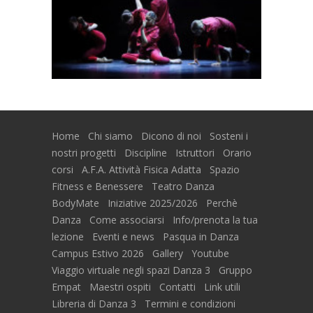
Home
Chi siamo
Dicono di noi
Sosteni i
nostri progetti
Discipline
Istruttori
Orario
corsi
A.F.A. Attività Fisica Adatta
Spazio
Fitness e Benessere
Teatro Danza
BodyMate
Iniziative 2025/2026
Perchè
Danza
Come associarsi
Info/prenota la tua
lezione
Eventi e news
Pasqua in Danza
Campus Estivo 2026
Gallery
Youtube
Viaggio virtuale negli spazi Danza 3
Gruppo
Empat
Maestri ospiti
Contatti
Link utili
Libreria di Danza 3
Termini e condizioni