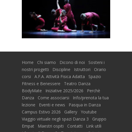
Home
Chi siamo
Dicono di noi
Sosteni i
nostri progetti
Discipline
Istruttori
Orario
corsi
A.F.A. Attività Fisica Adatta
Spazio
Fitness e Benessere
Teatro Danza
BodyMate
Iniziative 2025/2026
Perchè
Danza
Come associarsi
Info/prenota la tua
lezione
Eventi e news
Pasqua in Danza
Campus Estivo 2026
Gallery
Youtube
Viaggio virtuale negli spazi Danza 3
Gruppo
Empat
Maestri ospiti
Contatti
Link utili