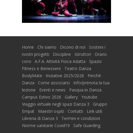
Home
Chi siamo
Dicono di noi
Sosteni i
nostri progetti
Discipline
Istruttori
Orario
corsi
A.F.A. Attività Fisica Adatta
Spazio
Fitness e Benessere
Teatro Danza
BodyMate
Iniziative 2025/2026
Perchè
Danza
Come associarsi
Info/prenota la tua
lezione
Eventi e news
Pasqua in Danza
Campus Estivo 2026
Gallery
Youtube
Viaggio virtuale negli spazi Danza 3
Gruppo
Empat
Maestri ospiti
Contatti
Link utili
Libreria di Danza 3
Termini e condizioni
Norme sanitarie Covid19
Safe Guarding